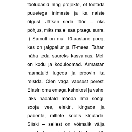
töötubasid ning projekte, et toetada
puuetega inimeste ja ka naiste
õigusi. Jätkan seda tööd – üks
põhjus, miks ma ei saa praegu surra.
:) Samuti on mul 10-aastane poeg,
kes on jalgpallur ja IT-mees. Tahan
näha teda suureks kasvamas. Meil
on kodu ja koduloomad. Armastan
raamatuid lugeda ja proovin ka
reisida. Olen väga vaesest perest.
Elasin oma emaga kahekesi ja vahel
läks nädalaid mööda ilma söögi,
sooja vee, elektri, kingade ja
paberita, millele koolis kirjutada.
Siiski – sellest on võimalik välja