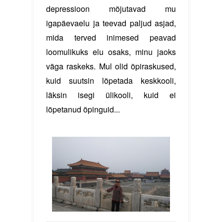
depressioon mõjutavad mu
igapäevaelu ja teevad paljud asjad,
mida terved inimesed peavad
loomulikuks elu osaks, minu jaoks
väga raskeks. Mul olid õpiraskused,
kuid suutsin lõpetada keskkooli,
läksin isegi ülikooli, kuid ei
lõpetanud õpinguid...