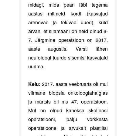
midagi, mida pean läbi tegema
aastas mitmeid kordi (kasvajad
arenevad ja tekivad uued), kuid
arvan, et siiamaani on neid olnud 6-
7. Järgmine operatsioon on 2017.
aasta augustis. Varsti lähen
neuroloogi juurde sisemisi kasvajaid
uurima.
Keiu:
2017. aasta veebruaris oli mul
viimane biopsia onkoloogiahaiglas
ja märtsis oli mu 47. operatsioon.
Mul on olnud kaheksa skolioosi
operatsiooni, palju võrkkesta
operatsioone ja arvukalt plastilisi