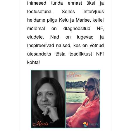
inimesed tunda ennast üksi ja
lootusetuna. Selles intervjuus
heidame pilgu Keiu ja Marise, kellel
mõlemal on diagnoositud NF,
eludele. Nad on tugevad ja
inspireerivad naised, kes on võtnud
ülesandeks tõsta teadlikkust NFi
kohta!