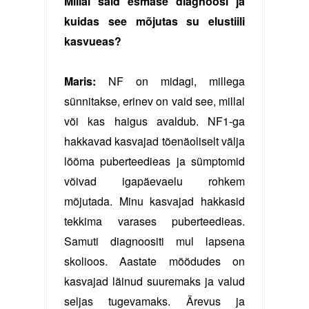
Millal said esmase diagnoosi ja
kuidas see mõjutas su elustiili
kasvueas?
Maris:
NF on midagi, millega
sünnitakse, erinev on vaid see, millal
või kas haigus avaldub. NF1-ga
hakkavad kasvajad tõenäoliselt välja
lööma puberteedieas ja sümptomid
võivad igapäevaelu rohkem
mõjutada. Minu kasvajad hakkasid
tekkima varases puberteedieas.
Samuti diagnoositi mul lapsena
skolioos. Aastate möödudes on
kasvajad läinud suuremaks ja valud
seljas tugevamaks. Ärevus ja