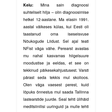
Keiu:
Mina sain diagnoosi
suhteliselt hilja – olin diagnoosimise
hetkel 12-aastane. Ma elasin 1991.
aastal väikeses külas, kui Eesti oli
taastanud oma iseseisvuse
Nõukogude Liidust. Sel ajal teati
NFist väga vähe. Perearst avastas
mu nahal kasvamas hiigelsuure
moodustise ja eeldas, et see on
tekkinud päikesekahjustusest. Varsti
pärast seda tekkis mul skolioos.
Olen väga vaesest perest, kuid
lõpuks õnnestus mul saada Tallinna
lastearstide juurde. Seal tehti ülihäid
meditsiinilisi uuringuid ja mulle tehti