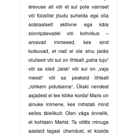
ärevuse all või et sul pole vaimset
või füüsilist jõudu suhelda ega olla
sotsiaalselt aktiivne ega käia
sünnipäevadel või kohvikus –
arvavad inimesed, kes sind
kutsuvad, et nad ei ole sinu jaoks
olulised või sul on lihtsalt „paha tuju“
või sa oled „laisk“ või sul on „vaja
meest“ või sa peaksid lihtsalt
„rohkem pidutsema“. Ükski nendest
asjadest ei tee kõike korda! Maris on
ainuke inimene, kes mõistab mind
selles täielikult. Olen väga õnnelik,
et kohtasin Marist. Ta võttis minuga
aastaid tagasi ühendust, et küsida