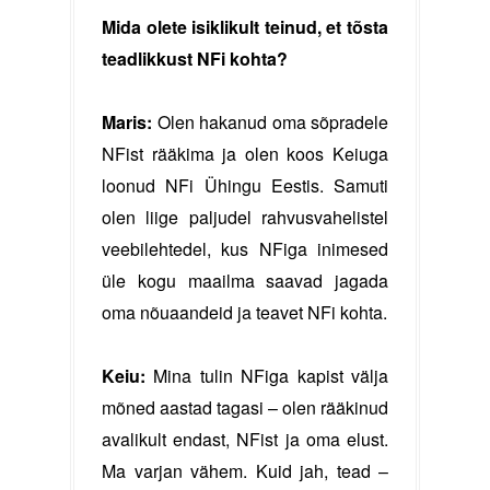
Mida olete isiklikult teinud, et tõsta
teadlikkust NFi kohta?
Maris:
Olen hakanud oma sõpradele
NFist rääkima ja olen koos Keiuga
loonud NFi Ühingu Eestis. Samuti
olen liige paljudel rahvusvahelistel
veebilehtedel, kus NFiga inimesed
üle kogu maailma saavad jagada
oma nõuaandeid ja teavet NFi kohta.
Keiu:
Mina tulin NFiga kapist välja
mõned aastad tagasi – olen rääkinud
avalikult endast, NFist ja oma elust.
Ma varjan vähem. Kuid jah, tead –