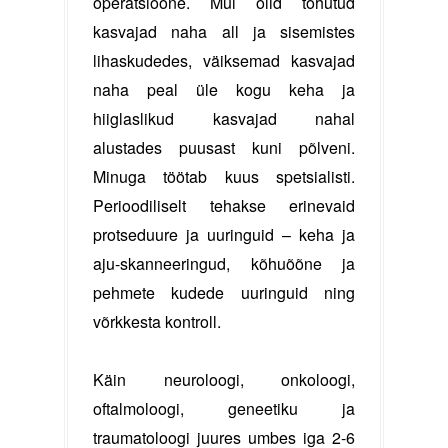
operatsioone. Mul olid tohutud
kasvajad naha all ja sisemistes
lihaskudedes, väiksemad kasvajad
naha peal üle kogu keha ja
hiiglaslikud kasvajad nahal
alustades puusast kuni põlveni.
Minuga töötab kuus spetsialisti.
Perioodiliselt tehakse erinevaid
protseduure ja uuringuid – keha ja
aju-skanneeringud, kõhuõõne ja
pehmete kudede uuringuid ning
võrkkesta kontroll.
Käin neuroloogi, onkoloogi,
oftalmoloogi, geneetiku ja
traumatoloogi juures umbes iga 2-6