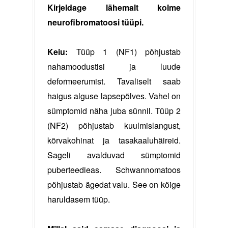
Kirjeldage lähemalt kolme
neurofibromatoosi tüüpi.
Keiu:
Tüüp 1 (NF1) põhjustab
nahamoodustisi ja luude
deformeerumist. Tavaliselt saab
haigus alguse lapsepõlves. Vahel on
sümptomid näha juba sünnil. Tüüp 2
(NF2) põhjustab kuulmislangust,
kõrvakohinat ja tasakaaluhäireid.
Sageli avalduvad sümptomid
puberteedieas. Schwannomatoos
põhjustab ägedat valu. See on kõige
haruldasem tüüp.