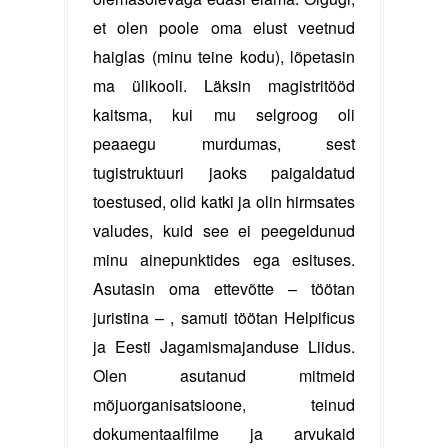
et olen poole oma elust veetnud
haiglas (minu teine kodu), lõpetasin
ma ülikooli. Läksin magistritööd
kaitsma, kui mu selgroog oli
peaaegu murdumas, sest
tugistruktuuri jaoks paigaldatud
toestused, olid katki ja olin hirmsates
valudes, kuid see ei peegeldunud
minu ainepunktides ega esituses.
Asutasin oma ettevõtte – töötan
juristina – , samuti töötan Helpificus
ja Eesti Jagamismajanduse Liidus.
Olen asutanud mitmeid
mõjuorganisatsioone, teinud
dokumentaalfilme ja arvukaid