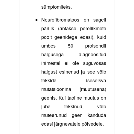
sümptomiteks.
Neurofibromatoos on sageli
pärilik (antakse pereliikmete
poolt geenidega edasi), kuid
umbes 50 protsendil
haigusega diagnoositud
inimestel ei ole suguvõsas
haigust esinenud ja see võib
tekkida iseseisva
mutatsioonina (muutusena)
geenis. Kui taoline muutus on
juba tekkinud, võib
muteerunud geen kanduda
edasi järgnevatele põlvedele.