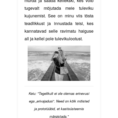
murda ja saada kellekski, kes võib
tugevalt mõjutada meie tuleviku
kujunemist. See on minu viis tõsta
teadlikkust ja innustada teisi, kes
kannatavad selle ravimatu haiguse
all ja kellel pole tulevikulootust.
Keiu: "Tegelikult ei ole olemas erinevusi
ega „erivajadusi“. Need on kõik mõisted
ja prototüübid, et kastisüsteemis
märgistada."