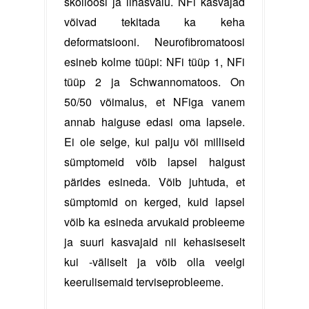
skolioosi ja lihasvalu. NFi kasvajad
võivad tekitada ka keha
deformatsiooni. Neurofibromatoosi
esineb kolme tüüpi: NFi tüüp 1, NFi
tüüp 2 ja Schwannomatoos. On
50/50 võimalus, et NFiga vanem
annab haiguse edasi oma lapsele.
Ei ole selge, kui palju või milliseid
sümptomeid võib lapsel haigust
pärides esineda. Võib juhtuda, et
sümptomid on kerged, kuid lapsel
võib ka esineda arvukaid probleeme
ja suuri kasvajaid nii kehasiseselt
kui -väliselt ja võib olla veelgi
keerulisemaid terviseprobleeme.