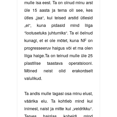
mulle isa eest. Ta on olnud minu arst
üle 15 aasta ja tema oli see, kes
ütles „jaa“, kui teised arstid ütlesid
„ei“, kuna pidasid mind liiga
“lootusetuks juhtumiks“. Ta ei öelnud
kunagi, et ei ole mõtet, kuna NF on
progresseeruv haigus või et ma olen
liiga haige.Ta on teinud mulle üle 25
plastilise taastava operatsiooni.
Mõned neist olid erakordselt
valulikud.
Ta andis mulle tagasi osa minu elust,
väärika elu. Ta kohtleb mind kui
inimest, naist ja mitte kui „veidrikku“.
Terves haiglas koheldi mind