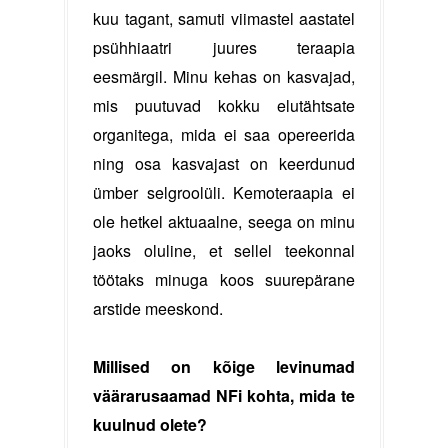
kuu tagant, samuti viimastel aastatel
psühhiaatri juures teraapia
eesmärgil. Minu kehas on kasvajad,
mis puutuvad kokku elutähtsate
organitega, mida ei saa opereerida
ning osa kasvajast on keerdunud
ümber selgroolüli. Kemoteraapia ei
ole hetkel aktuaalne, seega on minu
jaoks oluline, et sellel teekonnal
töötaks minuga koos suurepärane
arstide meeskond.
Millised on kõige levinumad
väärarusaamad NFi kohta, mida te
kuulnud olete?