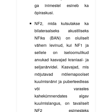
ga inimestel esineb ka
õpiraskusi.
NF2, mida kutsutakse ka
bilateraalseks akustiliseks
NFiks (BAN) on oluliselt
vähem levinud, kui NF1 ja
sellele on iseloomulikud
arvukad kasvajad kraniaal- ja
seljanärvidel. Kasvajad, mis
mõjutavad mõlemapoolset
kuulmisnärvi ja puberteedieas
või varastes
kahekümnendates algav
kuulmislangus, on tavaliselt
NF2 esimesteks