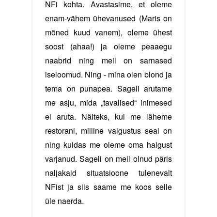
NFi kohta. Avastasime, et oleme
enam-vähem ühevanused (Maris on
mõned kuud vanem), oleme ühest
soost (ahaa!) ja oleme peaaegu
naabrid ning meil on sarnased
iseloomud. Ning - mina olen blond ja
tema on punapea. Sageli arutame
me asju, mida „tavalised“ inimesed
ei aruta. Näiteks, kui me läheme
restorani, milline valgustus seal on
ning kuidas me oleme oma haigust
varjanud. Sageli on meil olnud päris
naljakaid situatsioone tulenevalt
NFist ja siis saame me koos selle
üle naerda.