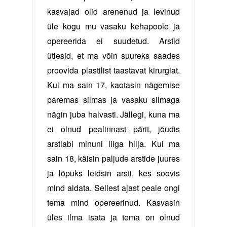
kasvajad olid arenenud ja levinud
üle kogu mu vasaku kehapoole ja
opereerida ei suudetud. Arstid
ütlesid, et ma võin suureks saades
proovida plastilist taastavat kirurgiat.
Kui ma sain 17, kaotasin nägemise
paremas silmas ja vasaku silmaga
nägin juba halvasti. Jällegi, kuna ma
ei olnud pealinnast pärit, jõudis
arstiabi minuni liiga hilja. Kui ma
sain 18, käisin paljude arstide juures
ja lõpuks leidsin arsti, kes soovis
mind aidata. Sellest ajast peale ongi
tema mind opereerinud. Kasvasin
üles ilma isata ja tema on olnud