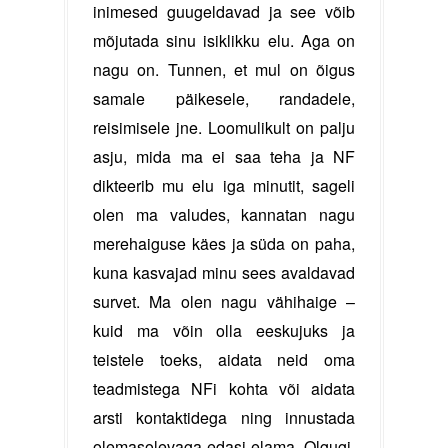
inimesed guugeldavad ja see võib
mõjutada sinu isiklikku elu. Aga on
nagu on. Tunnen, et mul on õigus
samale päikesele, randadele,
reisimisele jne. Loomulikult on palju
asju, mida ma ei saa teha ja NF
dikteerib mu elu iga minutit, sageli
olen ma valudes, kannatan nagu
merehaiguse käes ja süda on paha,
kuna kasvajad minu sees avaldavad
survet. Ma olen nagu vähihaige –
kuid ma võin olla eeskujuks ja
teistele toeks, aidata neid oma
teadmistega NFi kohta või aidata
arsti kontaktidega ning innustada
olemasolevaga edasi elama. Olgugi,