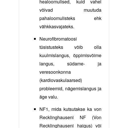
healoomulised, kuid vahel
võivad muutuda
pahaloomulisteks ehk
vähkkasvajateks.
Neurofibromatoosi
tüsistusteks võib olla
kuulmislangus, õppimisvõime
langus, südame- ja
veresoonkonna
(kardiovaskulaarsed)
probleemid, nägemislangus ja
äge valu.
NF1, mida kutsutakse ka von
Recklinghauseni NF (Von
Recklinghauseni haigus) või