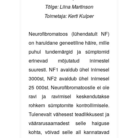
Tõlge: Liina Martinson
Toimetaja: Kerti Kulper
Neurofibromatoos (lühendatult NF)
on haruldane geneetiline häire, mille
puhul tundemärgid ja sümptomid
erinevad mõjutatud inimestel
suuresti. NF1 avaldub ühel inimesel
3000st, NF2 avaldub ühel inimesel
25 000st. Neurofibromatoosile ei ole
ravi ja ravimisel keskendutakse
rohkem sümptomite kontrollimisele.
Tulenevalt vähesest teadlikkusest ja
väärarusaamadest selle haiguse
kohta, võivad selle all kannatavad