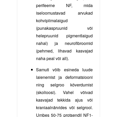
perifeerne NF, mida
iseloomustavad arvukad
kohvipiimalaigud
(punakaspruunid või
helepruunid pigmentlaigud
nahal) ja neurofibroomid
(pehmed, lihavad kasvajad
naha peal või all).
Samuti võib esineda luude
laienemist ja deformatsiooni
ning selgroo kõverdumist
(skolioosi). Vahel võivad
kasvajad tekkida ajus või
kraniaalnärvides või selgrool.
Umbes 50-75 protsendil NF1-