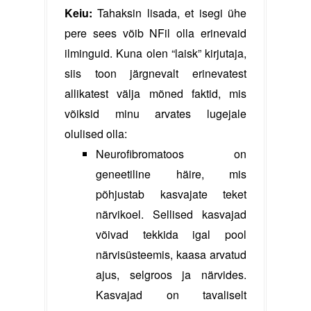
Keiu:
Tahaksin lisada, et isegi ühe
pere sees võib NFil olla erinevaid
ilminguid. Kuna olen “laisk” kirjutaja,
siis toon järgnevalt erinevatest
allikatest välja mõned faktid, mis
võiksid minu arvates lugejale
olulised olla:
Neurofibromatoos on
geneetiline häire, mis
põhjustab kasvajate teket
närvikoel. Sellised kasvajad
võivad tekkida igal pool
närvisüsteemis, kaasa arvatud
ajus, selgroos ja närvides.
Kasvajad on tavaliselt