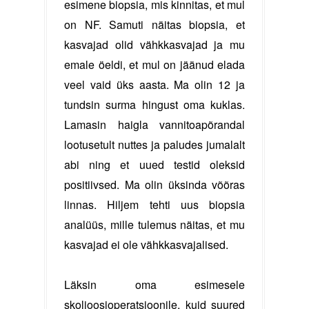
esimene biopsia, mis kinnitas, et mul
on NF. Samuti näitas biopsia, et
kasvajad olid vähkkasvajad ja mu
emale öeldi, et mul on jäänud elada
veel vaid üks aasta. Ma olin 12 ja
tundsin surma hingust oma kuklas.
Lamasin haigla vannitoapõrandal
lootusetult nuttes ja paludes jumalalt
abi ning et uued testid oleksid
positiivsed. Ma olin üksinda võõras
linnas. Hiljem tehti uus biopsia
analüüs, mille tulemus näitas, et mu
kasvajad ei ole vähkkasvajalised.
Läksin oma esimesele
skolioosioperatsioonile, kuid suured