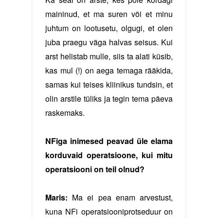
maininud, et ma suren või et minu
juhtum on lootusetu, olgugi, et olen
juba praegu väga halvas seisus. Kui
arst helistab mulle, siis ta alati küsib,
kas mul (!) on aega temaga rääkida,
samas kui teises kliinikus tundsin, et
olin arstile tüliks ja tegin tema päeva
raskemaks.
NFiga inimesed peavad üle elama
korduvaid operatsioone, kui mitu
operatsiooni on teil olnud?
Maris:
Ma ei pea enam arvestust,
kuna NFi operatsiooniprotseduur on