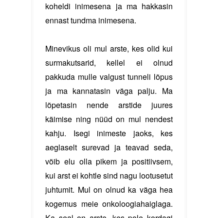
koheldi inimesena ja ma hakkasin
ennast tundma inimesena.
Minevikus oli mul arste, kes olid kui
surmakutsarid, kellel ei olnud
pakkuda mulle valgust tunneli lõpus
ja ma kannatasin väga palju. Ma
lõpetasin nende arstide juures
käimise ning nüüd on mul nendest
kahju. Isegi inimeste jaoks, kes
aeglaselt surevad ja teavad seda,
võib elu olla pikem ja positiivsem,
kui arst ei kohtle sind nagu lootusetut
juhtumit. Mul on olnud ka väga hea
kogemus meie onkoloogiahaiglaga.
Ka seal on arste, kes pole kordagi