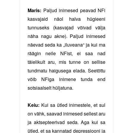
Maris:
Paljud inimesed peavad NFi
kasvajaid näol halva hügieeni
tunnuseks (kasvajad võivad välja
näha nagu akne). Paljud inimesed
näevad seda ka „iluveana“ ja kui ma
räägin neile NFist, ei saa nad
täielikult aru, mis tunne on sellise
tundmatu haigusega elada. Seetõttu
võib NFiga inimene tunda end
sotsiaalselt hüljatuna.
Keiu:
Kui sa ütled inimestele, et sul
on vähk, saavad inimesed sellest aru
ja aktsepteerivad seda. Aga kui sa
ütled, et sa kannatad depressiooni ja