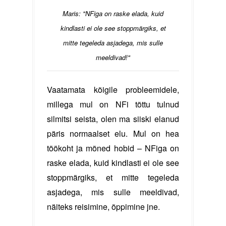
Maris: "NFiga on raske elada, kuid
kindlasti ei ole see stoppmärgiks, et
mitte tegeleda asjadega, mis sulle
meeldivad!"
Vaatamata kõigile probleemidele,
millega mul on NFi tõttu tulnud
silmitsi seista, olen ma siiski elanud
päris normaalset elu. Mul on hea
töökoht ja mõned hobid – NFiga on
raske elada, kuid kindlasti ei ole see
stoppmärgiks, et mitte tegeleda
asjadega, mis sulle meeldivad,
näiteks reisimine, õppimine jne.