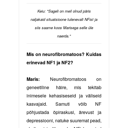
Keiu: "Sageli on meil olnud päris
naljakaid situatsioone tulenevalt NFist ja
siis saame koos Marisega selle üle
naerda."
Mis on neurofibromatoos? Kuidas
erinevad NF1 ja NF2?
Maris:
Neurofibromatoos on
geneetiline häire, mis tekitab
inimesele kehasiseseid ja väliseid
kasvajaid. Samuti võib NF
põhjustada õpiraskusi, ärevust ja
depressiooni, natuke suuremat pead,