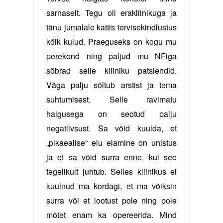
sarnaselt. Tegu oli erakliinikuga ja
tänu jumalale kattis tervisekindlustus
kõik kulud. Praeguseks on kogu mu
perekond ning paljud mu NFiga
sõbrad selle kliiniku patsiendid.
Väga palju sõltub arstist ja tema
suhtumisest. Selle ravimatu
haigusega on seotud palju
negatiivsust. Sa võid kuulda, et
„pikaealise“ elu elamine on unistus
ja et sa võid surra enne, kui see
tegelikult juhtub. Selles kliinikus ei
kuulnud ma kordagi, et ma võiksin
surra või et lootust pole ning pole
mõtet enam ka opereerida. Mind